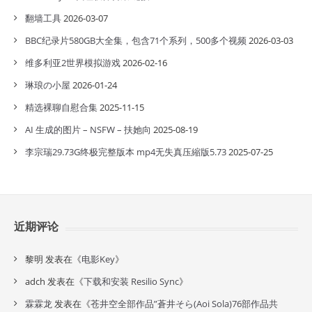
翻墙工具
2026-03-07
BBC纪录片580GB大全集，包含71个系列，500多个视频
2026-03-03
维多利亚2世界模拟游戏
2026-02-16
琳琅の小屋
2026-01-24
精选裸聊自慰合集
2025-11-15
AI 生成的图片 – NSFW – 扶她向
2025-08-19
李宗瑞29.73G终极完整版本 mp4无失真压縮版5.73
2025-07-25
近期评论
黎明
发表在《
电影Key
》
adch
发表在《
下载和安装 Resilio Sync
》
霖霖龙
发表在《
苍井空全部作品”蒼井そら(Aoi Sola)76部作品共