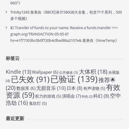
66G”
》
Trinity1243
发表在《
BBC纪录片580GB大全集，包含71个系列，500
多个视频
》
💴 Transfer of funds to your name. Receive a funds transfer >>>
graph.org/TRANSACTION-05-05-6?
hs=e1f77303bc0b0f720b4cf6ad86a2107e&
发表在《
NowTemp
》
标签云
大体积
(18)
Kindle
(13)
Wallpaper
(6)
央视版
公共修改
(3)
已验证
(139)
已失效
(91)
推荐🌟
(4)
有效
(20)
无损音乐
(10)
日本
(8)
数据库
(6)
有声读物
(5)
资源
(59)
空中
科幻
(8)
演唱会
(7)
权力的游戏
(5)
特色
(2)
浩劫
(16)
鬼吹灯
(5)
最近更新