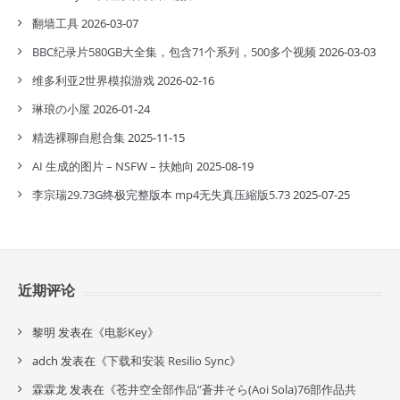
翻墙工具
2026-03-07
BBC纪录片580GB大全集，包含71个系列，500多个视频
2026-03-03
维多利亚2世界模拟游戏
2026-02-16
琳琅の小屋
2026-01-24
精选裸聊自慰合集
2025-11-15
AI 生成的图片 – NSFW – 扶她向
2025-08-19
李宗瑞29.73G终极完整版本 mp4无失真压縮版5.73
2025-07-25
近期评论
黎明
发表在《
电影Key
》
adch
发表在《
下载和安装 Resilio Sync
》
霖霖龙
发表在《
苍井空全部作品”蒼井そら(Aoi Sola)76部作品共