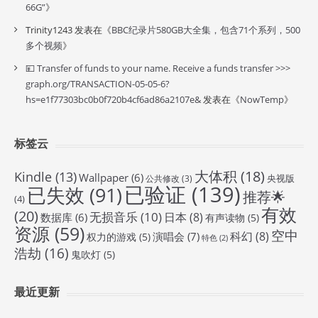
66G”
》
Trinity1243
发表在《
BBC纪录片580GB大全集，包含71个系列，500
多个视频
》
💴 Transfer of funds to your name. Receive a funds transfer >>>
graph.org/TRANSACTION-05-05-6?
hs=e1f77303bc0b0f720b4cf6ad86a2107e&
发表在《
NowTemp
》
标签云
大体积
(18)
Kindle
(13)
Wallpaper
(6)
央视版
公共修改
(3)
已验证
(139)
已失效
(91)
推荐🌟
(4)
有效
(20)
无损音乐
(10)
日本
(8)
数据库
(6)
有声读物
(5)
资源
(59)
空中
科幻
(8)
演唱会
(7)
权力的游戏
(5)
特色
(2)
浩劫
(16)
鬼吹灯
(5)
最近更新