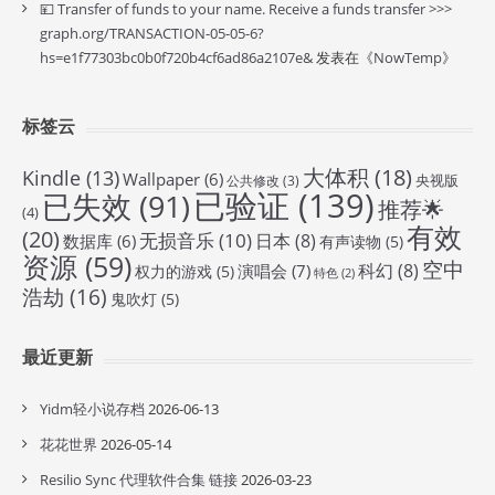
💴 Transfer of funds to your name. Receive a funds transfer >>>
graph.org/TRANSACTION-05-05-6?
hs=e1f77303bc0b0f720b4cf6ad86a2107e&
发表在《
NowTemp
》
标签云
大体积
(18)
Kindle
(13)
Wallpaper
(6)
央视版
公共修改
(3)
已验证
(139)
已失效
(91)
推荐🌟
(4)
有效
(20)
无损音乐
(10)
日本
(8)
数据库
(6)
有声读物
(5)
资源
(59)
空中
科幻
(8)
演唱会
(7)
权力的游戏
(5)
特色
(2)
浩劫
(16)
鬼吹灯
(5)
最近更新
Yidm轻小说存档
2026-06-13
花花世界
2026-05-14
Resilio Sync 代理软件合集 链接
2026-03-23