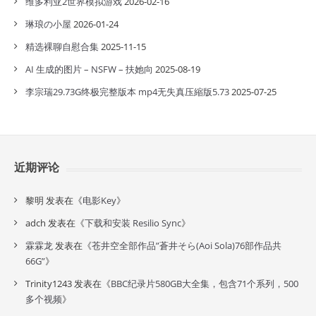
维多利亚2世界模拟游戏
2026-02-16
琳琅の小屋
2026-01-24
精选裸聊自慰合集
2025-11-15
AI 生成的图片 – NSFW – 扶她向
2025-08-19
李宗瑞29.73G终极完整版本 mp4无失真压縮版5.73
2025-07-25
近期评论
黎明
发表在《
电影Key
》
adch
发表在《
下载和安装 Resilio Sync
》
霖霖龙
发表在《
苍井空全部作品”蒼井そら(Aoi Sola)76部作品共
66G”
》
Trinity1243
发表在《
BBC纪录片580GB大全集，包含71个系列，500
多个视频
》