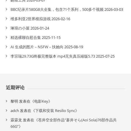
翻墙工具
2026-03-07
BBC纪录片580GB大全集，包含71个系列，500多个视频
2026-03-03
维多利亚2世界模拟游戏
2026-02-16
琳琅の小屋
2026-01-24
精选裸聊自慰合集
2025-11-15
AI 生成的图片 – NSFW – 扶她向
2025-08-19
李宗瑞29.73G终极完整版本 mp4无失真压縮版5.73
2025-07-25
近期评论
黎明
发表在《
电影Key
》
adch
发表在《
下载和安装 Resilio Sync
》
霖霖龙
发表在《
苍井空全部作品”蒼井そら(Aoi Sola)76部作品共
66G”
》