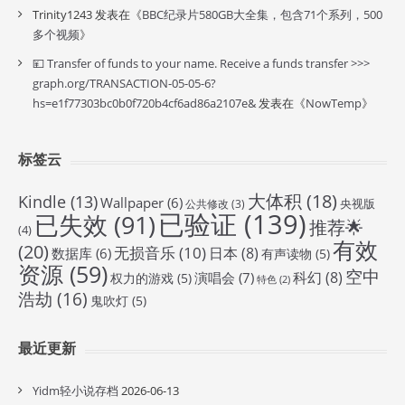
Trinity1243
发表在《
BBC纪录片580GB大全集，包含71个系列，500
多个视频
》
💴 Transfer of funds to your name. Receive a funds transfer >>>
graph.org/TRANSACTION-05-05-6?
hs=e1f77303bc0b0f720b4cf6ad86a2107e&
发表在《
NowTemp
》
标签云
大体积
(18)
Kindle
(13)
Wallpaper
(6)
央视版
公共修改
(3)
已验证
(139)
已失效
(91)
推荐🌟
(4)
有效
(20)
无损音乐
(10)
日本
(8)
数据库
(6)
有声读物
(5)
资源
(59)
空中
科幻
(8)
演唱会
(7)
权力的游戏
(5)
特色
(2)
浩劫
(16)
鬼吹灯
(5)
最近更新
Yidm轻小说存档
2026-06-13