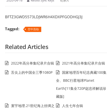
2020-04-16
Resilio Sync Keys
纪录片
BFTZ3GWD5573LDJWR6H4XDXPFGODHGJ3J
Tagged:
空中浩劫
Related Articles
2022年高分单集纪录片合辑
2021年高分单集纪录片合辑
舌尖上的中国全三季1080P
国家地理百年纪念典藏100集
全、BBC行星地球Planet
Earth[11集全720P赵忠祥解说珍
藏版]
寰宇地理.21世纪海上丝绸之
人生七年合辑