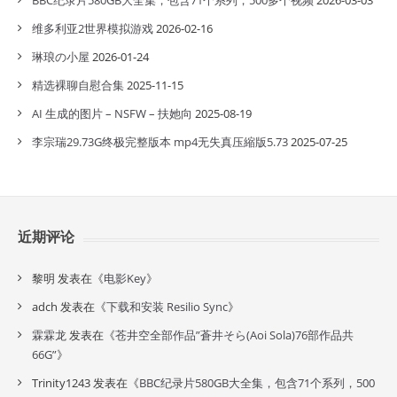
BBC纪录片580GB大全集，包含71个系列，500多个视频
2026-03-03
维多利亚2世界模拟游戏
2026-02-16
琳琅の小屋
2026-01-24
精选裸聊自慰合集
2025-11-15
AI 生成的图片 – NSFW – 扶她向
2025-08-19
李宗瑞29.73G终极完整版本 mp4无失真压縮版5.73
2025-07-25
近期评论
黎明
发表在《
电影Key
》
adch
发表在《
下载和安装 Resilio Sync
》
霖霖龙
发表在《
苍井空全部作品”蒼井そら(Aoi Sola)76部作品共
66G”
》
Trinity1243
发表在《
BBC纪录片580GB大全集，包含71个系列，500