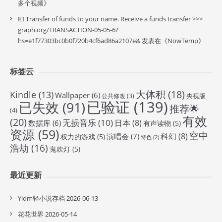
多个视频
》
💴 Transfer of funds to your name. Receive a funds transfer >>>
graph.org/TRANSACTION-05-05-6?
hs=e1f77303bc0b0f720b4cf6ad86a2107e&
发表在《
NowTemp
》
标签云
大体积
(18)
Kindle
(13)
Wallpaper
(6)
央视版
公共修改
(3)
已验证
(139)
已失效
(91)
推荐🌟
(4)
有效
(20)
无损音乐
(10)
日本
(8)
数据库
(6)
有声读物
(5)
资源
(59)
空中
科幻
(8)
演唱会
(7)
权力的游戏
(5)
特色
(2)
浩劫
(16)
鬼吹灯
(5)
最近更新
Yidm轻小说存档
2026-06-13
花花世界
2026-05-14