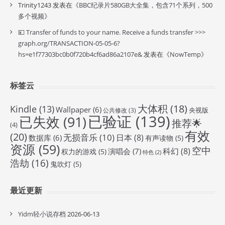
Trinity1243
发表在《
BBC纪录片580GB大全集，包含71个系列，500
多个视频
》
💴 Transfer of funds to your name. Receive a funds transfer >>>
graph.org/TRANSACTION-05-05-6?
hs=e1f77303bc0b0f720b4cf6ad86a2107e&
发表在《
NowTemp
》
标签云
大体积
(18)
Kindle
(13)
Wallpaper
(6)
央视版
公共修改
(3)
已验证
(139)
已失效
(91)
推荐🌟
(4)
有效
(20)
无损音乐
(10)
日本
(8)
数据库
(6)
有声读物
(5)
资源
(59)
空中
科幻
(8)
演唱会
(7)
权力的游戏
(5)
特色
(2)
浩劫
(16)
鬼吹灯
(5)
最近更新
Yidm轻小说存档
2026-06-13