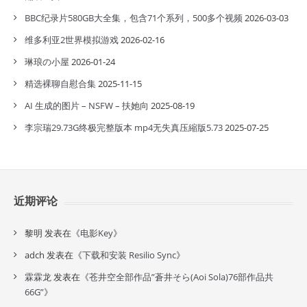
BBC纪录片580GB大全集，包含71个系列，500多个视频
2026-03-03
维多利亚2世界模拟游戏
2026-02-16
琳琅の小屋
2026-01-24
精选裸聊自慰合集
2025-11-15
AI 生成的图片 – NSFW – 扶她向
2025-08-19
李宗瑞29.73G终极完整版本 mp4无失真压縮版5.73
2025-07-25
近期评论
黎明
发表在《
电影Key
》
adch
发表在《
下载和安装 Resilio Sync
》
霖霖龙
发表在《
苍井空全部作品”蒼井そら(Aoi Sola)76部作品共
66G”
》