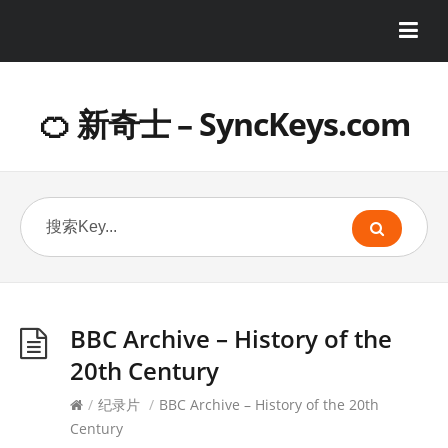
🍊 新奇士 – SyncKeys.com
BBC Archive – History of the
20th Century
/
纪录片
/
BBC Archive – History of the 20th
Century