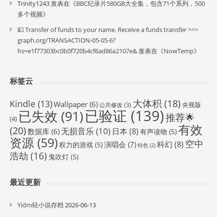
Trinity1243
发表在《
BBC纪录片580GB大全集，包含71个系列，500
多个视频
》
💴 Transfer of funds to your name. Receive a funds transfer >>>
graph.org/TRANSACTION-05-05-6?
hs=e1f77303bc0b0f720b4cf6ad86a2107e&
发表在《
NowTemp
》
标签云
大体积
(18)
Kindle
(13)
Wallpaper
(6)
央视版
公共修改
(3)
已验证
(139)
已失效
(91)
推荐🌟
(4)
有效
(20)
无损音乐
(10)
日本
(8)
数据库
(6)
有声读物
(5)
资源
(59)
空中
科幻
(8)
演唱会
(7)
权力的游戏
(5)
特色
(2)
浩劫
(16)
鬼吹灯
(5)
最近更新
Yidm轻小说存档
2026-06-13