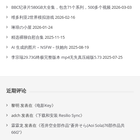
BBC纪录片580GB大全集，包含71个系列，500多个视频
2026-03-03
维多利亚2世界模拟游戏
2026-02-16
琳琅の小屋
2026-01-24
精选裸聊自慰合集
2025-11-15
AI 生成的图片 – NSFW – 扶她向
2025-08-19
李宗瑞29.73G终极完整版本 mp4无失真压縮版5.73
2025-07-25
近期评论
黎明
发表在《
电影Key
》
adch
发表在《
下载和安装 Resilio Sync
》
霖霖龙
发表在《
苍井空全部作品”蒼井そら(Aoi Sola)76部作品共
66G”
》