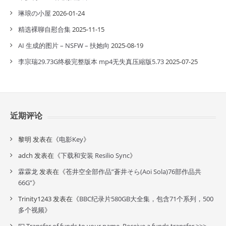
琳琅の小屋
2026-01-24
精选裸聊自慰合集
2025-11-15
AI 生成的图片 – NSFW – 扶她向
2025-08-19
李宗瑞29.73G终极完整版本 mp4无失真压縮版5.73
2025-07-25
近期评论
黎明
发表在《
电影Key
》
adch
发表在《
下载和安装 Resilio Sync
》
霖霖龙
发表在《
苍井空全部作品”蒼井そら(Aoi Sola)76部作品共
66G”
》
Trinity1243
发表在《
BBC纪录片580GB大全集，包含71个系列，500
多个视频
》