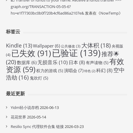
💴 Transfer of funds to your name. Receive a funds transfer >>>
graph.org/TRANSACTION-05-05-6?
hs=e1f77303bc0b0f720b4cf6ad86a2107e&
发表在《
NowTemp
》
标签云
大体积
(18)
Kindle
(13)
Wallpaper
(6)
央视版
公共修改
(3)
已验证
(139)
已失效
(91)
推荐🌟
(4)
有效
(20)
无损音乐
(10)
日本
(8)
数据库
(6)
有声读物
(5)
资源
(59)
空中
科幻
(8)
演唱会
(7)
权力的游戏
(5)
特色
(2)
浩劫
(16)
鬼吹灯
(5)
最近更新
Yidm轻小说存档
2026-06-13
花花世界
2026-05-14
Resilio Sync 代理软件合集 链接
2026-03-23