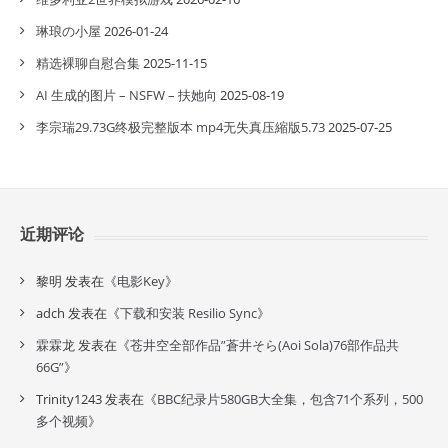
琳琅の小屋
2026-01-24
精选裸聊自慰合集
2025-11-15
AI 生成的图片 – NSFW – 扶她向
2025-08-19
李宗瑞29.73G终极完整版本 mp4无失真压縮版5.73
2025-07-25
近期评论
黎明
发表在《
电影Key
》
adch
发表在《
下载和安装 Resilio Sync
》
霖霖龙
发表在《
苍井空全部作品”蒼井そら(Aoi Sola)76部作品共
66G”
》
Trinity1243
发表在《
BBC纪录片580GB大全集，包含71个系列，500
多个视频
》