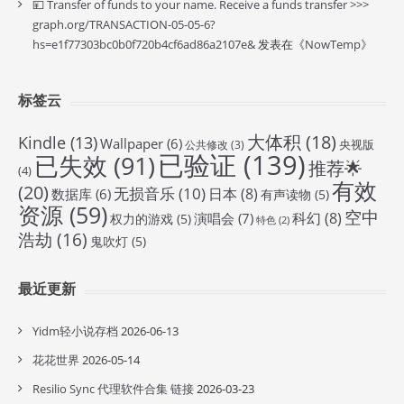
💴 Transfer of funds to your name. Receive a funds transfer >>>
graph.org/TRANSACTION-05-05-6?
hs=e1f77303bc0b0f720b4cf6ad86a2107e&
发表在《
NowTemp
》
标签云
大体积
(18)
Kindle
(13)
Wallpaper
(6)
央视版
公共修改
(3)
已验证
(139)
已失效
(91)
推荐🌟
(4)
有效
(20)
无损音乐
(10)
日本
(8)
数据库
(6)
有声读物
(5)
资源
(59)
空中
科幻
(8)
演唱会
(7)
权力的游戏
(5)
特色
(2)
浩劫
(16)
鬼吹灯
(5)
最近更新
Yidm轻小说存档
2026-06-13
花花世界
2026-05-14
Resilio Sync 代理软件合集 链接
2026-03-23