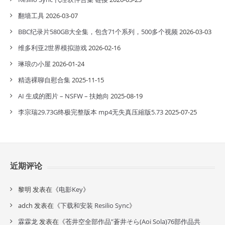
翻墙工具
2026-03-07
BBC纪录片580GB大全集，包含71个系列，500多个视频
2026-03-03
维多利亚2世界模拟游戏
2026-02-16
琳琅の小屋
2026-01-24
精选裸聊自慰合集
2025-11-15
AI 生成的图片 – NSFW – 扶她向
2025-08-19
李宗瑞29.73G终极完整版本 mp4无失真压縮版5.73
2025-07-25
近期评论
黎明
发表在《
电影Key
》
adch
发表在《
下载和安装 Resilio Sync
》
霖霖龙
发表在《
苍井空全部作品”蒼井そら(Aoi Sola)76部作品共