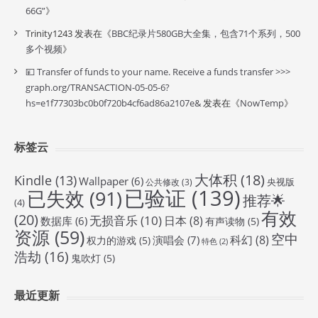
66G”
》
Trinity1243
发表在《
BBC纪录片580GB大全集，包含71个系列，500
多个视频
》
💴 Transfer of funds to your name. Receive a funds transfer >>>
graph.org/TRANSACTION-05-05-6?
hs=e1f77303bc0b0f720b4cf6ad86a2107e&
发表在《
NowTemp
》
标签云
大体积
(18)
Kindle
(13)
Wallpaper
(6)
央视版
公共修改
(3)
已验证
(139)
已失效
(91)
推荐🌟
(4)
有效
(20)
无损音乐
(10)
日本
(8)
数据库
(6)
有声读物
(5)
资源
(59)
空中
科幻
(8)
演唱会
(7)
权力的游戏
(5)
特色
(2)
浩劫
(16)
鬼吹灯
(5)
最近更新