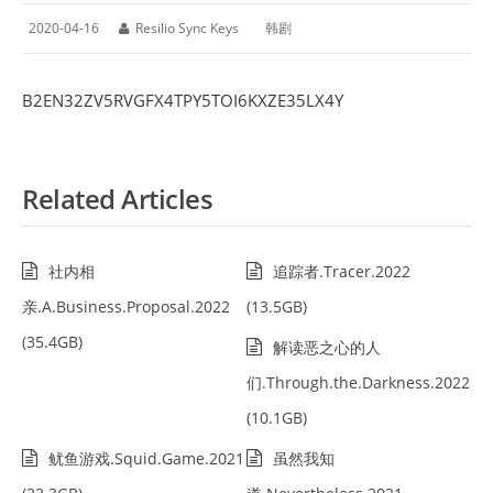
2020-04-16
Resilio Sync Keys
韩剧
B2EN32ZV5RVGFX4TPY5TOI6KXZE35LX4Y
Related Articles
社内相
追踪者.Tracer.2022
亲.A.Business.Proposal.2022
(13.5GB)
(35.4GB)
解读恶之心的人
们.Through.the.Darkness.2022
(10.1GB)
鱿鱼游戏.Squid.Game.2021
虽然我知