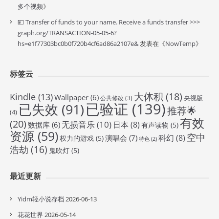
多个视频
》
💴 Transfer of funds to your name. Receive a funds transfer >>>
graph.org/TRANSACTION-05-05-6?
hs=e1f77303bc0b0f720b4cf6ad86a2107e&
发表在《
NowTemp
》
标签云
大体积
(18)
Kindle
(13)
Wallpaper
(6)
央视版
公共修改
(3)
已验证
(139)
已失效
(91)
推荐🌟
(4)
有效
(20)
无损音乐
(10)
日本
(8)
数据库
(6)
有声读物
(5)
资源
(59)
空中
科幻
(8)
演唱会
(7)
权力的游戏
(5)
特色
(2)
浩劫
(16)
鬼吹灯
(5)
最近更新
Yidm轻小说存档
2026-06-13
花花世界
2026-05-14