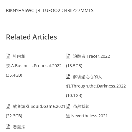
BIKNYHA6WCTJBLLUEOO2DI4RIIZ27MMLS
Related Articles
社内相
追踪者.Tracer.2022
亲.A.Business.Proposal.2022
(13.5GB)
(35.4GB)
解读恶之心的人
们.Through.the.Darkness.2022
(10.1GB)
鱿鱼游戏.Squid.Game.2021
虽然我知
(22.3GB)
道.Nevertheless.2021
恶魔法