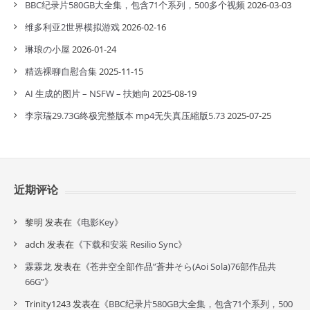
BBC纪录片580GB大全集，包含71个系列，500多个视频
2026-03-03
维多利亚2世界模拟游戏
2026-02-16
琳琅の小屋
2026-01-24
精选裸聊自慰合集
2025-11-15
AI 生成的图片 – NSFW – 扶她向
2025-08-19
李宗瑞29.73G终极完整版本 mp4无失真压縮版5.73
2025-07-25
近期评论
黎明
发表在《
电影Key
》
adch
发表在《
下载和安装 Resilio Sync
》
霖霖龙
发表在《
苍井空全部作品”蒼井そら(Aoi Sola)76部作品共
66G”
》
Trinity1243
发表在《
BBC纪录片580GB大全集，包含71个系列，500