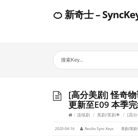
🍊 新奇士 – SyncKe
[高分美剧] 怪奇物语.第
更新至E09 本季
/
连续剧
/
美剧/英剧🌟
/
[高分美
2020-04-16
Resilio Sync Keys
美剧/英剧