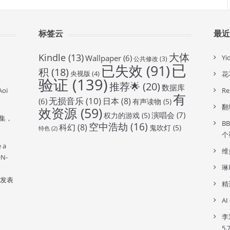
标签云
最
大体
Kindle
(13)
Wallpaper
(6)
Y
公共修改
(3)
已
已失效
(91)
积
(18)
央视版
(4)
花
验证
(139)
推荐🌟
(20)
数据库
oi
R
有
无损音乐
(10)
日本
(8)
(6)
有声读物
(5)
翻
效资源
(59)
演唱会
(7)
权力的游戏
(5)
全集，
B
空中浩劫
(16)
科幻
(8)
鬼吹灯
(5)
特色
(2)
个
e a
维
ON-
琳
发表
精
A
李
5.