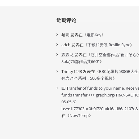
近期评论
黎明
发表在《
电影Key
》
adch
发表在《
下载和安装 Resilio Sync
》
霖霖龙
发表在《
苍井空全部作品”蒼井そら(A
Sola)76部作品共66G”
》
Trinity1243
发表在《
BBC纪录片580GB大
包含71个系列，500多个视频
》
💴 Transfer of funds to your name. Receiv
funds transfer >>> graph.org/TRANSACTI
05-05-6?
hs=e1f77303bc0b0f720b4cf6ad86a2107e&
在《
NowTemp
》