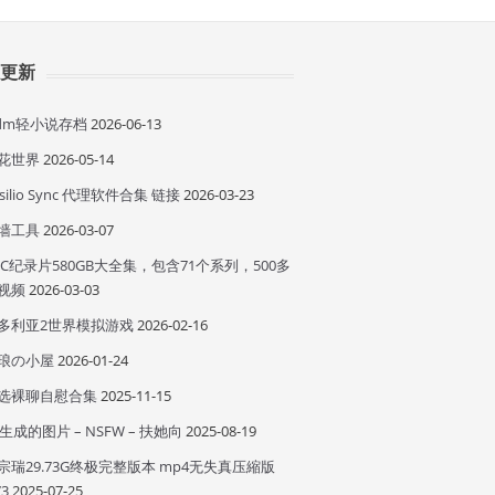
近更新
idm轻小说存档
2026-06-13
花世界
2026-05-14
esilio Sync 代理软件合集 链接
2026-03-23
墙工具
2026-03-07
BC纪录片580GB大全集，包含71个系列，500多
视频
2026-03-03
多利亚2世界模拟游戏
2026-02-16
琅の小屋
2026-01-24
选裸聊自慰合集
2025-11-15
I 生成的图片 – NSFW – 扶她向
2025-08-19
宗瑞29.73G终极完整版本 mp4无失真压縮版
73
2025-07-25