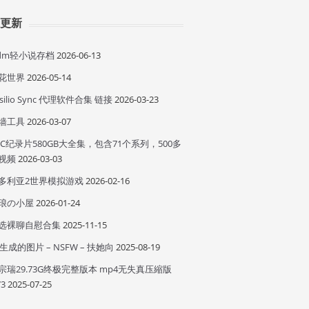
近更新
idm轻小说存档
2026-06-13
花世界
2026-05-14
esilio Sync 代理软件合集 链接
2026-03-23
墙工具
2026-03-07
BC纪录片580GB大全集，包含71个系列，500多
视频
2026-03-03
多利亚2世界模拟游戏
2026-02-16
琅の小屋
2026-01-24
选裸聊自慰合集
2025-11-15
I 生成的图片 – NSFW – 扶她向
2025-08-19
宗瑞29.73G终极完整版本 mp4无失真压縮版
73
2025-07-25