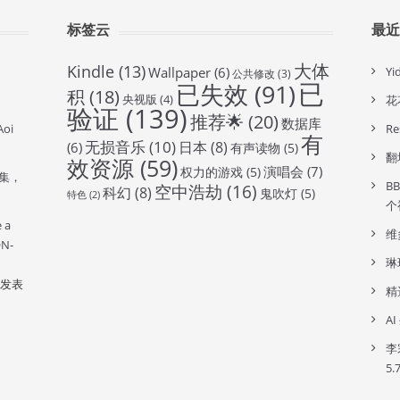
标签云
最
大体
Kindle
(13)
Wallpaper
(6)
Y
公共修改
(3)
已
已失效
(91)
积
(18)
央视版
(4)
花
验证
(139)
推荐🌟
(20)
数据库
oi
R
有
无损音乐
(10)
日本
(8)
(6)
有声读物
(5)
翻
效资源
(59)
演唱会
(7)
权力的游戏
(5)
全集，
B
空中浩劫
(16)
科幻
(8)
鬼吹灯
(5)
特色
(2)
个
e a
维
ON-
琳
发表
精
A
李
5.