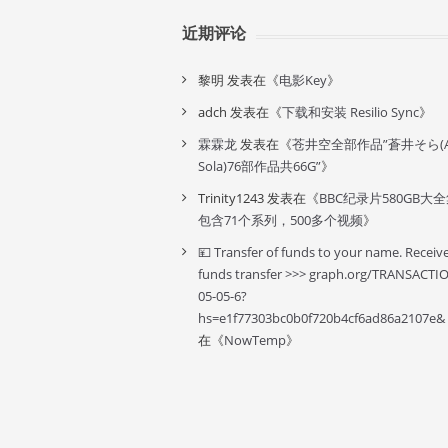
近期评论
黎明
发表在《
电影Key
》
adch
发表在《
下载和安装 Resilio Sync
》
霖霖龙
发表在《
苍井空全部作品”蒼井そら(A
Sola)76部作品共66G”
》
Trinity1243
发表在《
BBC纪录片580GB大
包含71个系列，500多个视频
》
💴 Transfer of funds to your name. Receiv
funds transfer >>> graph.org/TRANSACTI
05-05-6?
hs=e1f77303bc0b0f720b4cf6ad86a2107e&
在《
NowTemp
》