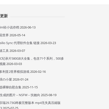
近更新
idm轻小说存档
2026-06-13
花世界
2026-05-14
esilio Sync 代理软件合集 链接
2026-03-23
墙工具
2026-03-07
BC纪录片580GB大全集，包含71个系列，500多
视频
2026-03-03
多利亚2世界模拟游戏
2026-02-16
琅の小屋
2026-01-24
选裸聊自慰合集
2025-11-15
I 生成的图片 – NSFW – 扶她向
2025-08-19
宗瑞29.73G终极完整版本 mp4无失真压縮版
73
2025-07-25