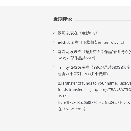
近期评论
黎明
发表在《
电影Key
》
adch
发表在《
下载和安装 Resilio Sync
》
霖霖龙
发表在《
苍井空全部作品”蒼井そら(A
Sola)76部作品共66G”
》
Trinity1243
发表在《
BBC纪录片580GB大
包含71个系列，500多个视频
》
💴 Transfer of funds to your name. Receiv
funds transfer >>> graph.org/TRANSACTI
05-05-6?
hs=e1f77303bc0b0f720b4cf6ad86a2107e&
在《
NowTemp
》