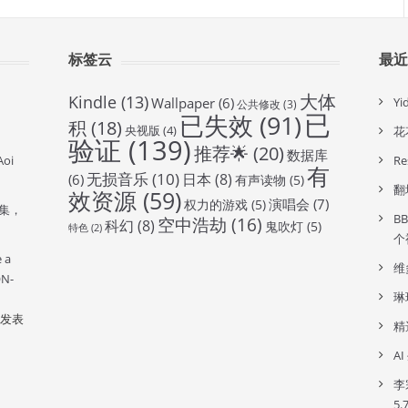
标签云
最
大体
Kindle
(13)
Wallpaper
(6)
Y
公共修改
(3)
已
已失效
(91)
积
(18)
央视版
(4)
花
验证
(139)
推荐🌟
(20)
数据库
oi
R
有
无损音乐
(10)
日本
(8)
(6)
有声读物
(5)
翻
效资源
(59)
演唱会
(7)
权力的游戏
(5)
全集，
B
空中浩劫
(16)
科幻
(8)
鬼吹灯
(5)
特色
(2)
个
e a
维
ON-
琳
发表
精
A
李
5.