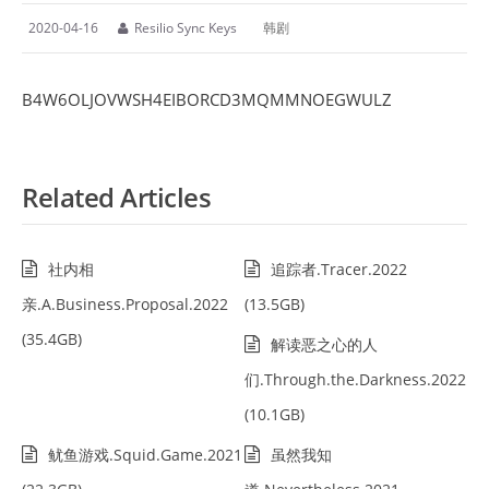
2020-04-16
Resilio Sync Keys
韩剧
B4W6OLJOVWSH4EIBORCD3MQMMNOEGWULZ
Related Articles
社内相
追踪者.Tracer.2022
亲.A.Business.Proposal.2022
(13.5GB)
(35.4GB)
解读恶之心的人
们.Through.the.Darkness.2022
(10.1GB)
鱿鱼游戏.Squid.Game.2021
虽然我知