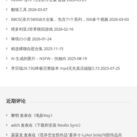
翻墙工具
2026-03-07
BBC纪录片580GB大全集，包含71个系列，500多个视频
2026-03-03
维多利亚2世界模拟游戏
2026-02-16
琳琅の小屋
2026-01-24
精选裸聊自慰合集
2025-11-15
AI 生成的图片 – NSFW – 扶她向
2025-08-19
李宗瑞29.73G终极完整版本 mp4无失真压縮版5.73
2025-07-25
近期评论
黎明
发表在《
电影Key
》
adch
发表在《
下载和安装 Resilio Sync
》
霖霖龙
发表在《
苍井空全部作品”蒼井そら(Aoi Sola)76部作品共