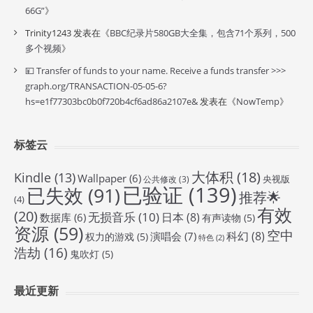
66G”
》
Trinity1243
发表在《
BBC纪录片580GB大全集，包含71个系列，500
多个视频
》
💴 Transfer of funds to your name. Receive a funds transfer >>>
graph.org/TRANSACTION-05-05-6?
hs=e1f77303bc0b0f720b4cf6ad86a2107e&
发表在《
NowTemp
》
标签云
大体积
(18)
Kindle
(13)
Wallpaper
(6)
央视版
公共修改
(3)
已验证
(139)
已失效
(91)
推荐🌟
(4)
有效
(20)
无损音乐
(10)
日本
(8)
数据库
(6)
有声读物
(5)
资源
(59)
空中
科幻
(8)
演唱会
(7)
权力的游戏
(5)
特色
(2)
浩劫
(16)
鬼吹灯
(5)
最近更新