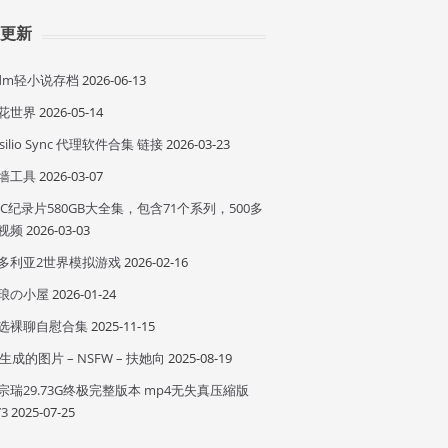
近更新
idm轻小说存档
2026-06-13
花世界
2026-05-14
esilio Sync 代理软件合集 链接
2026-03-23
墙工具
2026-03-07
BC纪录片580GB大全集，包含71个系列，500多
视频
2026-03-03
多利亚2世界模拟游戏
2026-02-16
琅の小屋
2026-01-24
选裸聊自慰合集
2025-11-15
I 生成的图片 – NSFW – 扶她向
2025-08-19
宗瑞29.73G终极完整版本 mp4无失真压縮版
73
2025-07-25