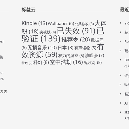
标签云
最
大体
Kindle
(13)
Wallpaper
(6)
Y
公共修改
(3)
已
已失效
(91)
积
(18)
央视版
(4)
花
验证
(139)
推荐🌟
(20)
数据库
oi
R
有
无损音乐
(10)
日本
(8)
(6)
有声读物
(5)
翻
效资源
(59)
演唱会
(7)
权力的游戏
(5)
全集，
B
空中浩劫
(16)
科幻
(8)
鬼吹灯
(5)
特色
(2)
个
e a
维
ON-
琳
发表
精
A
李
5.