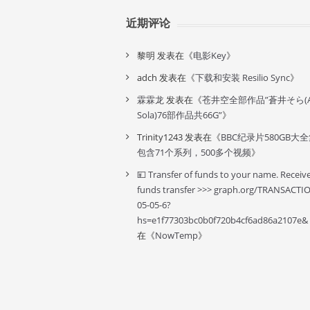
近期评论
黎明
发表在《
电影Key
》
adch
发表在《
下载和安装 Resilio Sync
》
霖霖龙
发表在《
苍井空全部作品”蒼井そら(A
Sola)76部作品共66G”
》
Trinity1243
发表在《
BBC纪录片580GB大
包含71个系列，500多个视频
》
💴 Transfer of funds to your name. Receiv
funds transfer >>> graph.org/TRANSACTI
05-05-6?
hs=e1f77303bc0b0f720b4cf6ad86a2107e&
在《
NowTemp
》