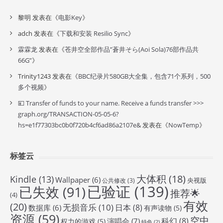
黎明
发表在《
电影Key
》
adch
发表在《
下载和安装 Resilio Sync
》
霖霖龙
发表在《
苍井空全部作品”蒼井そら(Aoi Sola)76部作品共
66G”
》
Trinity1243
发表在《
BBC纪录片580GB大全集，包含71个系列，500
多个视频
》
💴 Transfer of funds to your name. Receive a funds transfer >>>
graph.org/TRANSACTION-05-05-6?
hs=e1f77303bc0b0f720b4cf6ad86a2107e&
发表在《
NowTemp
》
标签云
大体积
(18)
Kindle
(13)
Wallpaper
(6)
央视版
公共修改
(3)
已验证
(139)
已失效
(91)
推荐🌟
(4)
有效
(20)
无损音乐
(10)
日本
(8)
数据库
(6)
有声读物
(5)
资源
(59)
空中
科幻
(8)
演唱会
(7)
权力的游戏
(5)
特色
(2)