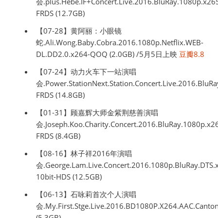
会.plus.Hebe.IF+Concert.Live.2016.BluRay.1080p.x2
FRDS (12.7GB)
【07-28】黄阿丽：小眼镜
蛇.Ali.Wong.Baby.Cobra.2016.1080p.Netflix.WEB-
DL.DD2.0.x264-QOQ (2.0GB) /5月5日上映
豆瓣8.8
【07-24】动力火车下一站演唱
会.Power.StationNext.Station.Concert.Live.2016.Blu
FRDS (14.8GB)
【01-31】顾嘉辉大师金紫荆慈善演唱
会.Joseph.Koo.Charity.Concert.2016.BluRay.1080p.x
FRDS (8.4GB)
【08-16】林子祥2016年演唱
会.George.Lam.Live.Concert.2016.1080p.BluRay.DTS.
10bit-HDS (12.5GB)
【06-13】石咏莉首次个人演唱
会.My.First.Stge.Live.2016.BD1080P.X264.AAC.Cant
(5.3GB)