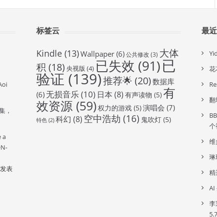
标签云
最
大体
Kindle
(13)
Wallpaper
(6)
Y
公共修改
(3)
已
已失效
(91)
积
(18)
央视版
(4)
花
验证
(139)
推荐🌟
(20)
数据库
oi
R
有
无损音乐
(10)
日本
(8)
(6)
有声读物
(5)
翻
效资源
(59)
演唱会
(7)
权力的游戏
(5)
全集，
B
空中浩劫
(16)
科幻
(8)
鬼吹灯
(5)
特色
(2)
个
e a
维
ON-
琳
发表
精
A
李
5.