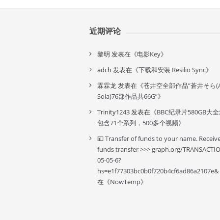
近期评论
黎明
发表在《
电影Key
》
adch
发表在《
下载和安装 Resilio Sync
》
霖霖龙
发表在《
苍井空全部作品”蒼井そら(A
Sola)76部作品共66G”
》
Trinity1243
发表在《
BBC纪录片580GB大
包含71个系列，500多个视频
》
💴 Transfer of funds to your name. Receiv
funds transfer >>> graph.org/TRANSACTI
05-05-6?
hs=e1f77303bc0b0f720b4cf6ad86a2107e&
在《
NowTemp
》