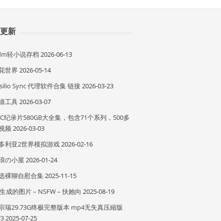
近更新
idm轻小说存档
2026-06-13
花世界
2026-05-14
esilio Sync 代理软件合集 链接
2026-03-23
墙工具
2026-03-07
BC纪录片580GB大全集，包含71个系列，500多
视频
2026-03-03
多利亚2世界模拟游戏
2026-02-16
琅の小屋
2026-01-24
选裸聊自慰合集
2025-11-15
I 生成的图片 – NSFW – 扶她向
2025-08-19
宗瑞29.73G终极完整版本 mp4无失真压縮版
73
2025-07-25