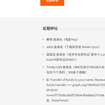
近期评论
黎明
发表在《
电影Key
》
adch
发表在《
下载和安装 Resilio Sync
》
霖霖龙
发表在《
苍井空全部作品”蒼井そら(A
Sola)76部作品共66G”
》
Trinity1243
发表在《
BBC纪录片580GB大
包含71个系列，500多个视频
》
💴 Transfer of funds to your name. Receiv
funds transfer >>> graph.org/TRANSACTI
05-05-6?
hs=e1f77303bc0b0f720b4cf6ad86a2107e&
在《
NowTemp
》