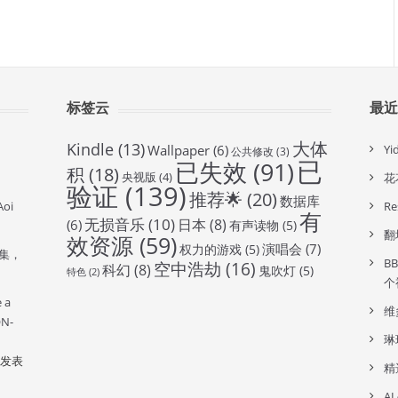
标签云
最
大体
Kindle
(13)
Wallpaper
(6)
Y
公共修改
(3)
已
已失效
(91)
积
(18)
央视版
(4)
花
验证
(139)
推荐🌟
(20)
数据库
oi
R
有
无损音乐
(10)
日本
(8)
(6)
有声读物
(5)
翻
效资源
(59)
演唱会
(7)
权力的游戏
(5)
全集，
B
空中浩劫
(16)
科幻
(8)
鬼吹灯
(5)
特色
(2)
个
e a
维
ON-
琳
发表
精
A