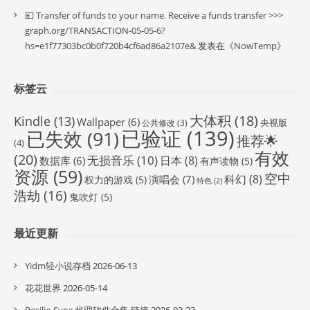
💴 Transfer of funds to your name. Receive a funds transfer >>>
graph.org/TRANSACTION-05-05-6?
hs=e1f77303bc0b0f720b4cf6ad86a2107e&
发表在《
NowTemp
》
标签云
大体积
(18)
Kindle
(13)
Wallpaper
(6)
央视版
公共修改
(3)
已验证
(139)
已失效
(91)
推荐🌟
(4)
有效
(20)
无损音乐
(10)
日本
(8)
数据库
(6)
有声读物
(5)
资源
(59)
空中
科幻
(8)
演唱会
(7)
权力的游戏
(5)
特色
(2)
浩劫
(16)
鬼吹灯
(5)
最近更新
Yidm轻小说存档
2026-06-13
花花世界
2026-05-14