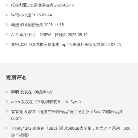
维多利亚2世界模拟游戏
2026-02-16
琳琅の小屋
2026-01-24
精选裸聊自慰合集
2025-11-15
AI 生成的图片 – NSFW – 扶她向
2025-08-19
李宗瑞29.73G终极完整版本 mp4无失真压縮版5.73
2025-07-25
近期评论
黎明
发表在《
电影Key
》
adch
发表在《
下载和安装 Resilio Sync
》
霖霖龙
发表在《
苍井空全部作品”蒼井そら(Aoi Sola)76部作品共
66G”
》
Trinity1243
发表在《
BBC纪录片580GB大全集，包含71个系列，500
多个视频
》