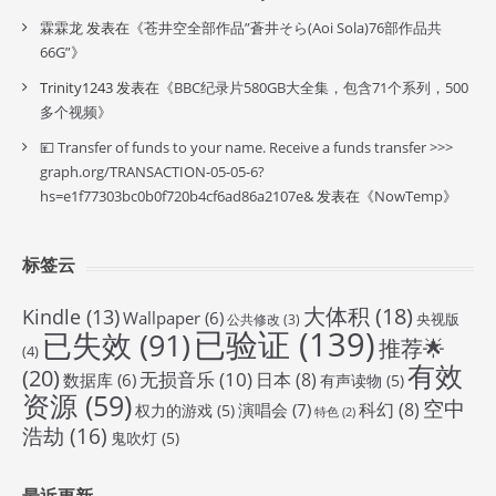
霖霖龙
发表在《
苍井空全部作品”蒼井そら(Aoi Sola)76部作品共
66G”
》
Trinity1243
发表在《
BBC纪录片580GB大全集，包含71个系列，500
多个视频
》
💴 Transfer of funds to your name. Receive a funds transfer >>>
graph.org/TRANSACTION-05-05-6?
hs=e1f77303bc0b0f720b4cf6ad86a2107e&
发表在《
NowTemp
》
标签云
大体积
(18)
Kindle
(13)
Wallpaper
(6)
央视版
公共修改
(3)
已验证
(139)
已失效
(91)
推荐🌟
(4)
有效
(20)
无损音乐
(10)
日本
(8)
数据库
(6)
有声读物
(5)
资源
(59)
空中
科幻
(8)
演唱会
(7)
权力的游戏
(5)
特色
(2)
浩劫
(16)
鬼吹灯
(5)