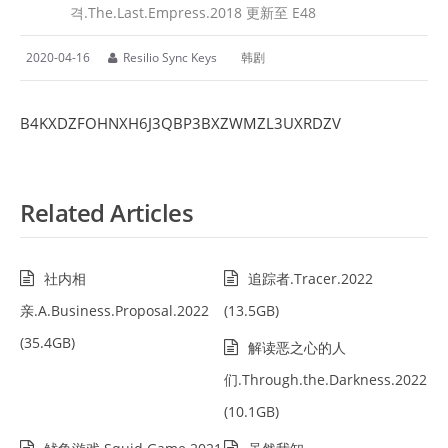
격.The.Last.Empress.2018 更新至 E48
2020-04-16
Resilio Sync Keys
韩剧
B4KXDZFOHNXH6J3QBP3BXZWMZL3UXRDZV
Related Articles
社内相
追踪者.Tracer.2022
亲.A.Business.Proposal.2022
(13.5GB)
(35.4GB)
解读恶之心的人
们.Through.the.Darkness.2022
(10.1GB)