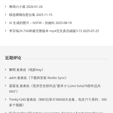
琳琅の小屋
2026-01-24
精选裸聊自慰合集
2025-11-15
AI 生成的图片 – NSFW – 扶她向
2025-08-19
李宗瑞29.73G终极完整版本 mp4无失真压縮版5.73
2025-07-25
近期评论
黎明
发表在《
电影Key
》
adch
发表在《
下载和安装 Resilio Sync
》
霖霖龙
发表在《
苍井空全部作品”蒼井そら(Aoi Sola)76部作品共
66G”
》
Trinity1243
发表在《
BBC纪录片580GB大全集，包含71个系列，500
多个视频
》