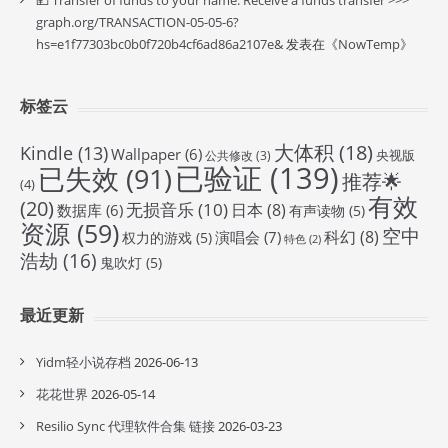
💴 Transfer of funds to your name. Receive a funds transfer >>>
graph.org/TRANSACTION-05-05-6?
hs=e1f77303bc0b0f720b4cf6ad86a2107e&
发表在《
NowTemp
》
标签云
大体积
(18)
Kindle
(13)
Wallpaper
(6)
央视版
公共修改
(3)
已验证
(139)
已失效
(91)
推荐🌟
(4)
有效
(20)
无损音乐
(10)
日本
(8)
数据库
(6)
有声读物
(5)
资源
(59)
空中
科幻
(8)
演唱会
(7)
权力的游戏
(5)
特色
(2)
浩劫
(16)
鬼吹灯
(5)
最近更新
Yidm轻小说存档
2026-06-13
花花世界
2026-05-14
Resilio Sync 代理软件合集 链接
2026-03-23