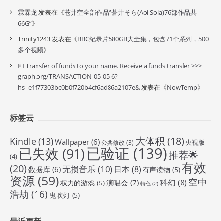
霖霖龙
发表在《
苍井空全部作品”蒼井そら(Aoi Sola)76部作品共
66G”
》
Trinity1243
发表在《
BBC纪录片580GB大全集，包含71个系列，500
多个视频
》
💴 Transfer of funds to your name. Receive a funds transfer >>>
graph.org/TRANSACTION-05-05-6?
hs=e1f77303bc0b0f720b4cf6ad86a2107e&
发表在《
NowTemp
》
标签云
大体积
(18)
Kindle
(13)
Wallpaper
(6)
央视版
公共修改
(3)
已验证
(139)
已失效
(91)
推荐🌟
(4)
有效
(20)
无损音乐
(10)
日本
(8)
数据库
(6)
有声读物
(5)
资源
(59)
空中
科幻
(8)
演唱会
(7)
权力的游戏
(5)
特色
(2)
浩劫
(16)
鬼吹灯
(5)