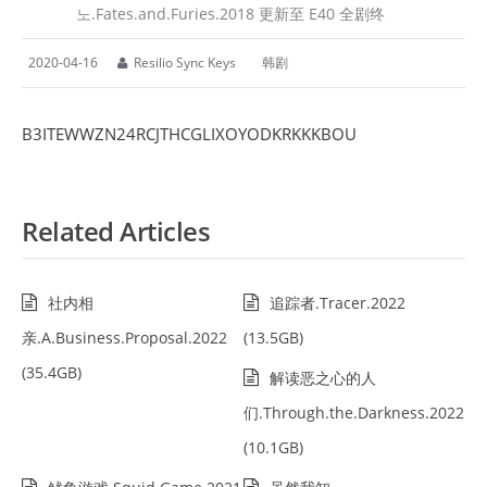
노.Fates.and.Furies.2018 更新至 E40 全剧终
2020-04-16
Resilio Sync Keys
韩剧
B3ITEWWZN24RCJTHCGLIXOYODKRKKKBOU
Related Articles
社内相
追踪者.Tracer.2022
亲.A.Business.Proposal.2022
(13.5GB)
(35.4GB)
解读恶之心的人
们.Through.the.Darkness.2022
(10.1GB)