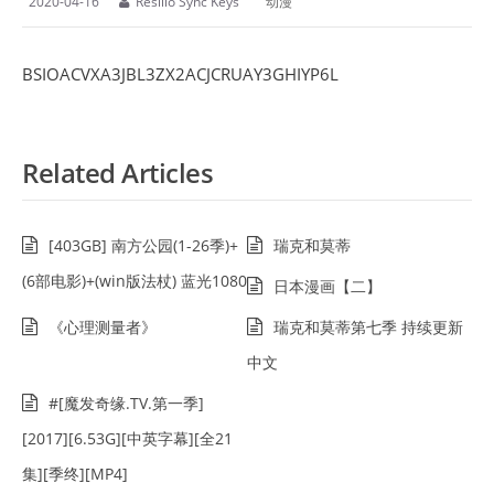
2020-04-16
Resilio Sync Keys
动漫
BSIOACVXA3JBL3ZX2ACJCRUAY3GHIYP6L
Related Articles
[403GB] 南方公园(1-26季)+
瑞克和莫蒂
(6部电影)+(win版法杖) 蓝光1080
日本漫画【二】
《心理测量者》
瑞克和莫蒂第七季 持续更新
中文
#[魔发奇缘.TV.第一季]
[2017][6.53G][中英字幕][全21
集][季终][MP4]