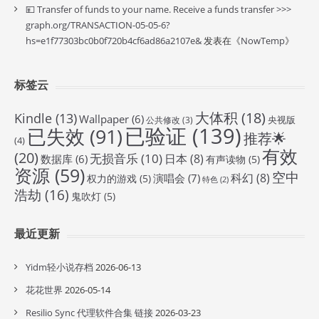
💴 Transfer of funds to your name. Receive a funds transfer >>>
graph.org/TRANSACTION-05-05-6?
hs=e1f77303bc0b0f720b4cf6ad86a2107e&
发表在《
NowTemp
》
标签云
大体积
(18)
Kindle
(13)
Wallpaper
(6)
央视版
公共修改
(3)
已验证
(139)
已失效
(91)
推荐🌟
(4)
有效
(20)
无损音乐
(10)
日本
(8)
数据库
(6)
有声读物
(5)
资源
(59)
空中
科幻
(8)
演唱会
(7)
权力的游戏
(5)
特色
(2)
浩劫
(16)
鬼吹灯
(5)
最近更新
Yidm轻小说存档
2026-06-13
花花世界
2026-05-14
Resilio Sync 代理软件合集 链接
2026-03-23