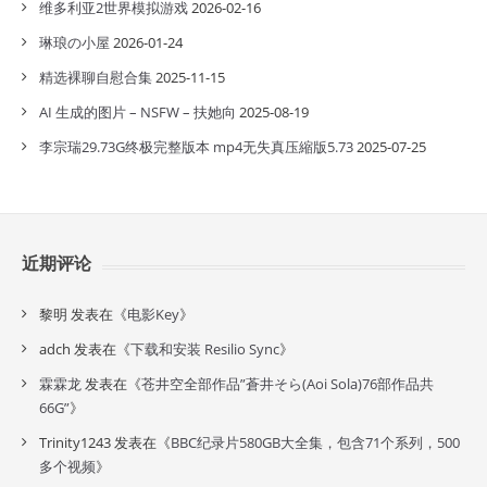
维多利亚2世界模拟游戏
2026-02-16
琳琅の小屋
2026-01-24
精选裸聊自慰合集
2025-11-15
AI 生成的图片 – NSFW – 扶她向
2025-08-19
李宗瑞29.73G终极完整版本 mp4无失真压縮版5.73
2025-07-25
近期评论
黎明
发表在《
电影Key
》
adch
发表在《
下载和安装 Resilio Sync
》
霖霖龙
发表在《
苍井空全部作品”蒼井そら(Aoi Sola)76部作品共
66G”
》
Trinity1243
发表在《
BBC纪录片580GB大全集，包含71个系列，500
多个视频
》