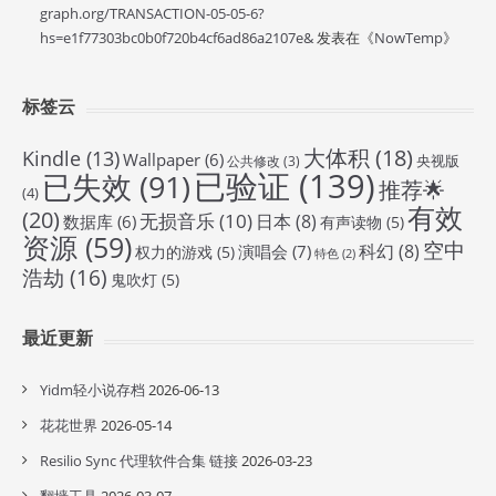
graph.org/TRANSACTION-05-05-6?
hs=e1f77303bc0b0f720b4cf6ad86a2107e&
发表在《
NowTemp
》
标签云
大体积
(18)
Kindle
(13)
Wallpaper
(6)
央视版
公共修改
(3)
已验证
(139)
已失效
(91)
推荐🌟
(4)
有效
(20)
无损音乐
(10)
日本
(8)
数据库
(6)
有声读物
(5)
资源
(59)
空中
科幻
(8)
演唱会
(7)
权力的游戏
(5)
特色
(2)
浩劫
(16)
鬼吹灯
(5)
最近更新
Yidm轻小说存档
2026-06-13
花花世界
2026-05-14
Resilio Sync 代理软件合集 链接
2026-03-23