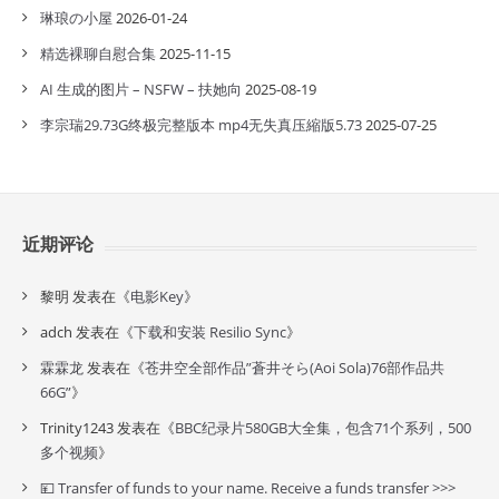
琳琅の小屋
2026-01-24
精选裸聊自慰合集
2025-11-15
AI 生成的图片 – NSFW – 扶她向
2025-08-19
李宗瑞29.73G终极完整版本 mp4无失真压縮版5.73
2025-07-25
近期评论
黎明
发表在《
电影Key
》
adch
发表在《
下载和安装 Resilio Sync
》
霖霖龙
发表在《
苍井空全部作品”蒼井そら(Aoi Sola)76部作品共
66G”
》
Trinity1243
发表在《
BBC纪录片580GB大全集，包含71个系列，500
多个视频
》
💴 Transfer of funds to your name. Receive a funds transfer >>>