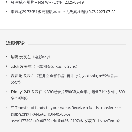
AI 生成的图片 – NSFW – 扶她向
2025-08-19
李宗瑞29.73G终极完整版本 mp4无失真压縮版5.73
2025-07-25
近期评论
黎明
发表在《
电影Key
》
adch
发表在《
下载和安装 Resilio Sync
》
霖霖龙
发表在《
苍井空全部作品”蒼井そら(Aoi Sola)76部作品共
66G”
》
Trinity1243
发表在《
BBC纪录片580GB大全集，包含71个系列，500
多个视频
》
💴 Transfer of funds to your name. Receive a funds transfer >>>
graph.org/TRANSACTION-05-05-6?
hs=e1f77303bc0b0f720b4cf6ad86a2107e&
发表在《
NowTemp
》