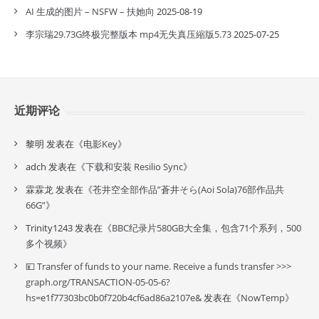
AI 生成的图片 – NSFW – 扶她向
2025-08-19
李宗瑞29.73G终极完整版本 mp4无失真压縮版5.73
2025-07-25
近期评论
黎明
发表在《
电影Key
》
adch
发表在《
下载和安装 Resilio Sync
》
霖霖龙
发表在《
苍井空全部作品”蒼井そら(Aoi Sola)76部作品共
66G”
》
Trinity1243
发表在《
BBC纪录片580GB大全集，包含71个系列，500
多个视频
》
💴 Transfer of funds to your name. Receive a funds transfer >>>
graph.org/TRANSACTION-05-05-6?
hs=e1f77303bc0b0f720b4cf6ad86a2107e&
发表在《
NowTemp
》