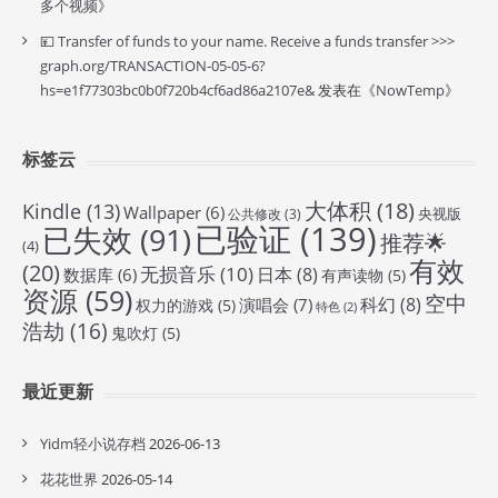
多个视频
》
💴 Transfer of funds to your name. Receive a funds transfer >>>
graph.org/TRANSACTION-05-05-6?
hs=e1f77303bc0b0f720b4cf6ad86a2107e&
发表在《
NowTemp
》
标签云
大体积
(18)
Kindle
(13)
Wallpaper
(6)
央视版
公共修改
(3)
已验证
(139)
已失效
(91)
推荐🌟
(4)
有效
(20)
无损音乐
(10)
日本
(8)
数据库
(6)
有声读物
(5)
资源
(59)
空中
科幻
(8)
演唱会
(7)
权力的游戏
(5)
特色
(2)
浩劫
(16)
鬼吹灯
(5)
最近更新
Yidm轻小说存档
2026-06-13
花花世界
2026-05-14