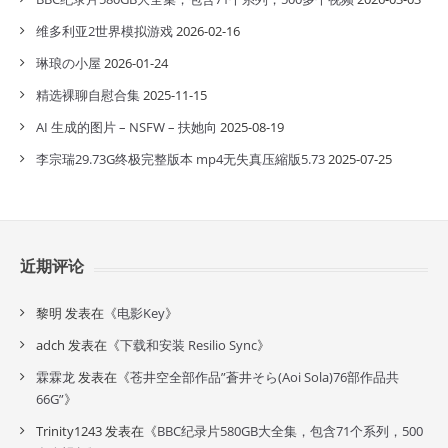
维多利亚2世界模拟游戏
2026-02-16
琳琅の小屋
2026-01-24
精选裸聊自慰合集
2025-11-15
AI 生成的图片 – NSFW – 扶她向
2025-08-19
李宗瑞29.73G终极完整版本 mp4无失真压縮版5.73
2025-07-25
近期评论
黎明
发表在《
电影Key
》
adch
发表在《
下载和安装 Resilio Sync
》
霖霖龙
发表在《
苍井空全部作品”蒼井そら(Aoi Sola)76部作品共
66G”
》
Trinity1243
发表在《
BBC纪录片580GB大全集，包含71个系列，500