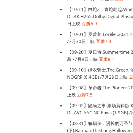
【10-11】白蛇2：青蛇劫起.White.Sn
DL.4K.H265.Dolby.Digital.Pl
日上映
豆瓣6.9
【10-01】罗蕾莱.Lorelei.2021.
/7月30日上映
豆瓣7.4
【09-20】夏日诗.Summertime.20
幕 /7月9日上映
豆瓣8.1
【09-10】绿衣骑士.The.Green.Kni
NOGRP (6.4GB) /7月29日上映
豆
【09-08】革命者.The.Pioneer.20
上映
豆瓣7.5
【09-02】隐瞒之事.剧场剪辑版.Kakushig
DL.AVC.AAC-NC-Raws (1.9
【08-31】蝙蝠侠：漫长的万圣节
(下).Batman.The.Long.Hallowee