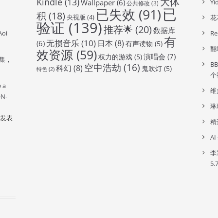
大体
Kindle
(13)
Wallpaper
(6)
Y
公共修改
(3)
已
已失效
(91)
积
(18)
央视版
(4)
花
验证
(139)
推荐🌟
(20)
数据库
oi
R
有
无损音乐
(10)
日本
(8)
(6)
有声读物
(5)
翻
效资源
(59)
演唱会
(7)
权力的游戏
(5)
全集，
B
空中浩劫
(16)
科幻
(8)
鬼吹灯
(5)
特色
(2)
个
e a
维
ON-
琳
发表
精
A
李
5.