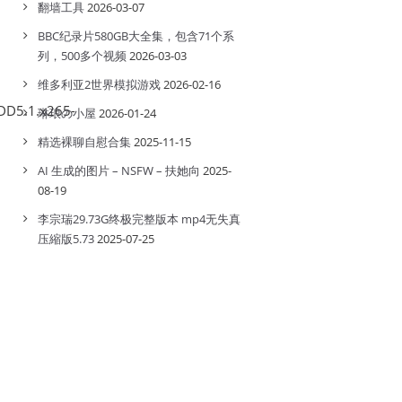
翻墙工具
2026-03-07
BBC纪录片580GB大全集，包含71个系
列，500多个视频
2026-03-03
维多利亚2世界模拟游戏
2026-02-16
.DD5.1.x265-
琳琅の小屋
2026-01-24
精选裸聊自慰合集
2025-11-15
AI 生成的图片 – NSFW – 扶她向
2025-
08-19
李宗瑞29.73G终极完整版本 mp4无失真
压縮版5.73
2025-07-25