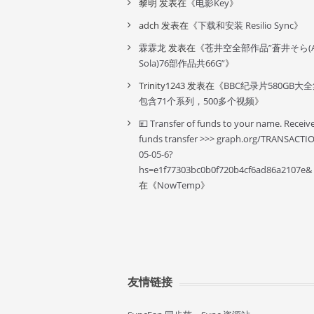
黎明
发表在《
电影Key
》
adch
发表在《
下载和安装 Resilio Sync
》
霖霖龙
发表在《
苍井空全部作品”蒼井そら(A
Sola)76部作品共66G”
》
Trinity1243
发表在《
BBC纪录片580GB大
包含71个系列，500多个视频
》
💴 Transfer of funds to your name. Receiv
funds transfer >>> graph.org/TRANSACTI
05-05-6?
hs=e1f77303bc0b0f720b4cf6ad86a2107e&
在《
NowTemp
》
友情链接