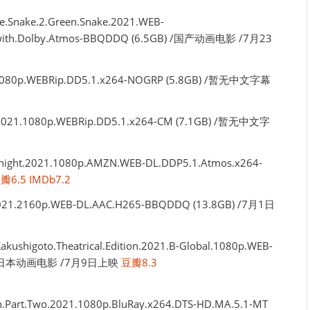
ake.2.Green.Snake.2021.WEB-
us.with.Dolby.Atmos-BBQDDQ (6.5GB) /国产动画电影 /7月23
1080p.WEBRip.DD5.1.x264-NOGRP (5.8GB) /暂无中文字幕
21.1080p.WEBRip.DD5.1.x264-CM (7.1GB) /暂无中文字
ght.2021.1080p.AMZN.WEB-DL.DDP5.1.Atmos.x264-
瓣6.5
IMDb7.2
21.2160p.WEB-DL.AAC.H265-BBQDDQ (13.8GB) /7月1日
oto.Theatrical.Edition.2021.B-Global.1080p.WEB-
GB) /日本动画电影 /7月9日上映
豆瓣8.3
n.Part.Two.2021.1080p.BluRay.x264.DTS-HD.MA.5.1-MT