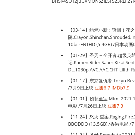
BHSR4SOT2JBGVMONSZIESFS23REF2Y
【03-14】蜡笔小新：谜团！花
院.Crayon.Shinchan.Shrouded.in
10bit-ENTHD (5.9GB) /日本
【01-29】圣刃＋全开者.超级英
记.Kamen.Rider.Saber.Kikai.Sen
DL.1080p.AVC.AAC.CHT-Lili
【01-17】东京复仇者.Tokyo.Revenge
/7月9日上映
豆瓣6.7
IMDb7.9
【01-01】如获至宝.Mimi.2021.10
电影 /7月26日上映
豆瓣7.3
【11-24】怒火·重案.Raging.Fire.20
BBQDDQ (13.5GB) /香港电影 
【11-24】圣母.Benedetta.2021.F