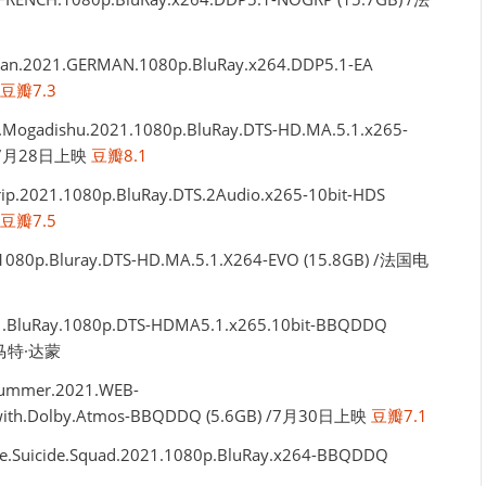
2021.GERMAN.1080p.BluRay.x264.DDP5.1-EA
豆瓣7.3
gadishu.2021.1080p.BluRay.DTS-HD.MA.5.1.x265-
影 /7月28日上映
豆瓣8.1
021.1080p.BluRay.DTS.2Audio.x265-10bit-HDS
豆瓣7.5
80p.Bluray.DTS-HD.MA.5.1.X264-EVO (15.8GB) /法国电
.BluRay.1080p.DTS-HDMA5.1.x265.10bit-BBQDDQ
马特·达蒙
mmer.2021.WEB-
us.with.Dolby.Atmos-BBQDDQ (5.6GB) /7月30日上映
豆瓣7.1
cide.Squad.2021.1080p.BluRay.x264-BBQDDQ