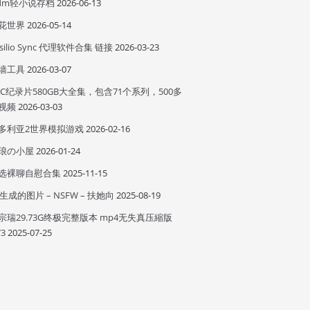
idm轻小说存档
2026-06-13
花世界
2026-05-14
esilio Sync 代理软件合集 链接
2026-03-23
墙工具
2026-03-07
BC纪录片580GB大全集，包含71个系列，500多
视频
2026-03-03
多利亚2世界模拟游戏
2026-02-16
琅の小屋
2026-01-24
选裸聊自慰合集
2025-11-15
I 生成的图片 – NSFW – 扶她向
2025-08-19
宗瑞29.73G终极完整版本 mp4无失真压縮版
73
2025-07-25