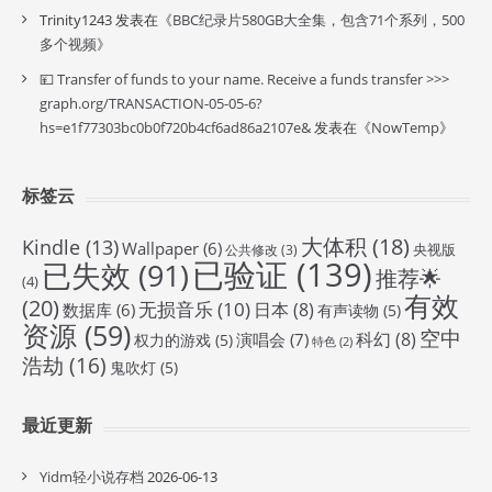
Trinity1243
发表在《
BBC纪录片580GB大全集，包含71个系列，500
多个视频
》
💴 Transfer of funds to your name. Receive a funds transfer >>>
graph.org/TRANSACTION-05-05-6?
hs=e1f77303bc0b0f720b4cf6ad86a2107e&
发表在《
NowTemp
》
标签云
大体积
(18)
Kindle
(13)
Wallpaper
(6)
央视版
公共修改
(3)
已验证
(139)
已失效
(91)
推荐🌟
(4)
有效
(20)
无损音乐
(10)
日本
(8)
数据库
(6)
有声读物
(5)
资源
(59)
空中
科幻
(8)
演唱会
(7)
权力的游戏
(5)
特色
(2)
浩劫
(16)
鬼吹灯
(5)
最近更新
Yidm轻小说存档
2026-06-13