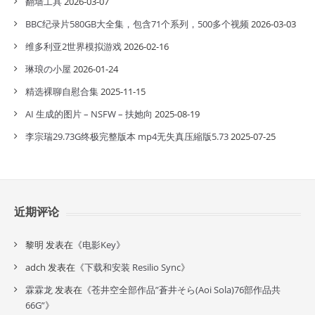
翻墙工具
2026-03-07
BBC纪录片580GB大全集，包含71个系列，500多个视频
2026-03-03
维多利亚2世界模拟游戏
2026-02-16
琳琅の小屋
2026-01-24
精选裸聊自慰合集
2025-11-15
AI 生成的图片 – NSFW – 扶她向
2025-08-19
李宗瑞29.73G终极完整版本 mp4无失真压縮版5.73
2025-07-25
近期评论
黎明
发表在《
电影Key
》
adch
发表在《
下载和安装 Resilio Sync
》
霖霖龙
发表在《
苍井空全部作品”蒼井そら(Aoi Sola)76部作品共
66G”
》