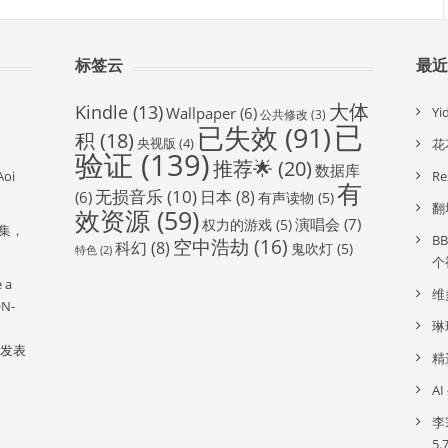
标签云
最
大体
Kindle
(13)
Wallpaper
(6)
Y
公共修改
(3)
已
已失效
(91)
积
(18)
央视版
(4)
花
验证
(139)
推荐🌟
(20)
数据库
oi
R
有
无损音乐
(10)
日本
(8)
(6)
有声读物
(5)
翻
效资源
(59)
演唱会
(7)
权力的游戏
(5)
全集，
B
空中浩劫
(16)
科幻
(8)
鬼吹灯
(5)
特色
(2)
个
e a
维
ON-
琳
发表
精
A
李
5.