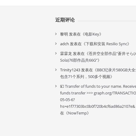
近期评论
黎明
发表在《
电影Key
》
adch
发表在《
下载和安装 Resilio Sync
》
霖霖龙
发表在《
苍井空全部作品”蒼井そら(A
Sola)76部作品共66G”
》
Trinity1243
发表在《
BBC纪录片580GB大
包含71个系列，500多个视频
》
💴 Transfer of funds to your name. Receiv
funds transfer >>> graph.org/TRANSACTI
05-05-6?
hs=e1f77303bc0b0f720b4cf6ad86a2107e&
在《
NowTemp
》