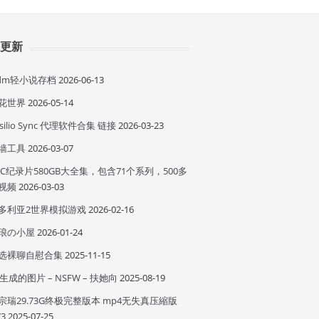
近更新
idm轻小说存档
2026-06-13
花世界
2026-05-14
esilio Sync 代理软件合集 链接
2026-03-23
墙工具
2026-03-07
BC纪录片580GB大全集，包含71个系列，500多
视频
2026-03-03
多利亚2世界模拟游戏
2026-02-16
琅の小屋
2026-01-24
选裸聊自慰合集
2025-11-15
I 生成的图片 – NSFW – 扶她向
2025-08-19
宗瑞29.73G终极完整版本 mp4无失真压縮版
73
2025-07-25