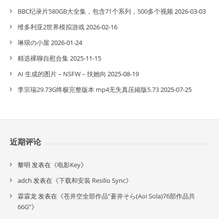
BBC纪录片580GB大全集，包含71个系列，500多个视频
2026-03-03
维多利亚2世界模拟游戏
2026-02-16
琳琅の小屋
2026-01-24
精选裸聊自慰合集
2025-11-15
AI 生成的图片 – NSFW – 扶她向
2025-08-19
李宗瑞29.73G终极完整版本 mp4无失真压縮版5.73
2025-07-25
近期评论
黎明
发表在《
电影Key
》
adch
发表在《
下载和安装 Resilio Sync
》
霖霖龙
发表在《
苍井空全部作品”蒼井そら(Aoi Sola)76部作品共
66G”
》