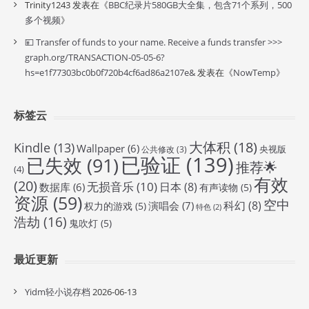
Trinity1243
发表在《
BBC纪录片580GB大全集，包含71个系列，500
多个视频
》
💴 Transfer of funds to your name. Receive a funds transfer >>>
graph.org/TRANSACTION-05-05-6?
hs=e1f77303bc0b0f720b4cf6ad86a2107e&
发表在《
NowTemp
》
标签云
大体积
(18)
Kindle
(13)
Wallpaper
(6)
央视版
公共修改
(3)
已验证
(139)
已失效
(91)
推荐🌟
(4)
有效
(20)
无损音乐
(10)
日本
(8)
数据库
(6)
有声读物
(5)
资源
(59)
空中
科幻
(8)
演唱会
(7)
权力的游戏
(5)
特色
(2)
浩劫
(16)
鬼吹灯
(5)
最近更新
Yidm轻小说存档
2026-06-13