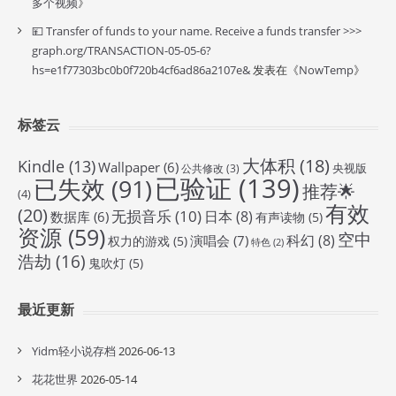
多个视频
》
💴 Transfer of funds to your name. Receive a funds transfer >>>
graph.org/TRANSACTION-05-05-6?
hs=e1f77303bc0b0f720b4cf6ad86a2107e&
发表在《
NowTemp
》
标签云
大体积
(18)
Kindle
(13)
Wallpaper
(6)
央视版
公共修改
(3)
已验证
(139)
已失效
(91)
推荐🌟
(4)
有效
(20)
无损音乐
(10)
日本
(8)
数据库
(6)
有声读物
(5)
资源
(59)
空中
科幻
(8)
演唱会
(7)
权力的游戏
(5)
特色
(2)
浩劫
(16)
鬼吹灯
(5)
最近更新
Yidm轻小说存档
2026-06-13
花花世界
2026-05-14