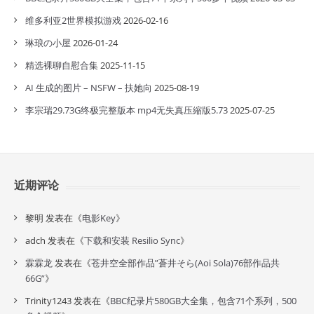
维多利亚2世界模拟游戏
2026-02-16
琳琅の小屋
2026-01-24
精选裸聊自慰合集
2025-11-15
AI 生成的图片 – NSFW – 扶她向
2025-08-19
李宗瑞29.73G终极完整版本 mp4无失真压縮版5.73
2025-07-25
近期评论
黎明
发表在《
电影Key
》
adch
发表在《
下载和安装 Resilio Sync
》
霖霖龙
发表在《
苍井空全部作品”蒼井そら(Aoi Sola)76部作品共
66G”
》
Trinity1243
发表在《
BBC纪录片580GB大全集，包含71个系列，500