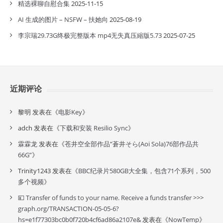
精选裸聊自慰合集
2025-11-15
AI 生成的图片 – NSFW – 扶她向
2025-08-19
李宗瑞29.73G终极完整版本 mp4无失真压縮版5.73
2025-07-25
近期评论
黎明
发表在《
电影Key
》
adch
发表在《
下载和安装 Resilio Sync
》
霖霖龙
发表在《
苍井空全部作品”蒼井そら(Aoi Sola)76部作品共
66G”
》
Trinity1243
发表在《
BBC纪录片580GB大全集，包含71个系列，500
多个视频
》
💴 Transfer of funds to your name. Receive a funds transfer >>>
graph.org/TRANSACTION-05-05-6?
hs=e1f77303bc0b0f720b4cf6ad86a2107e&
发表在《
NowTemp
》