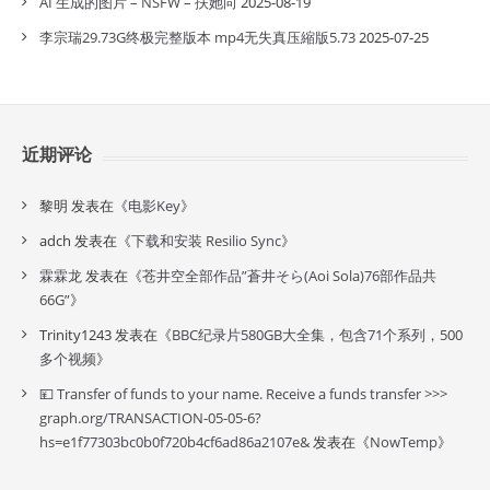
AI 生成的图片 – NSFW – 扶她向
2025-08-19
李宗瑞29.73G终极完整版本 mp4无失真压縮版5.73
2025-07-25
近期评论
黎明
发表在《
电影Key
》
adch
发表在《
下载和安装 Resilio Sync
》
霖霖龙
发表在《
苍井空全部作品”蒼井そら(Aoi Sola)76部作品共
66G”
》
Trinity1243
发表在《
BBC纪录片580GB大全集，包含71个系列，500
多个视频
》
💴 Transfer of funds to your name. Receive a funds transfer >>>
graph.org/TRANSACTION-05-05-6?
hs=e1f77303bc0b0f720b4cf6ad86a2107e&
发表在《
NowTemp
》