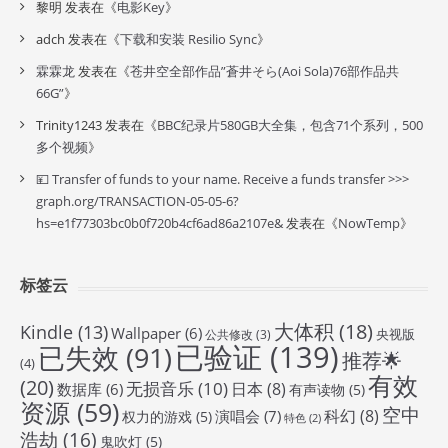
黎明
发表在《
电影Key
》
adch
发表在《
下载和安装 Resilio Sync
》
霖霖龙
发表在《
苍井空全部作品”蒼井そら(Aoi Sola)76部作品共
66G”
》
Trinity1243
发表在《
BBC纪录片580GB大全集，包含71个系列，500
多个视频
》
💴 Transfer of funds to your name. Receive a funds transfer >>>
graph.org/TRANSACTION-05-05-6?
hs=e1f77303bc0b0f720b4cf6ad86a2107e&
发表在《
NowTemp
》
标签云
大体积
(18)
Kindle
(13)
Wallpaper
(6)
央视版
公共修改
(3)
已验证
(139)
已失效
(91)
推荐🌟
(4)
有效
(20)
无损音乐
(10)
日本
(8)
数据库
(6)
有声读物
(5)
资源
(59)
空中
科幻
(8)
演唱会
(7)
权力的游戏
(5)
特色
(2)
浩劫
(16)
鬼吹灯
(5)