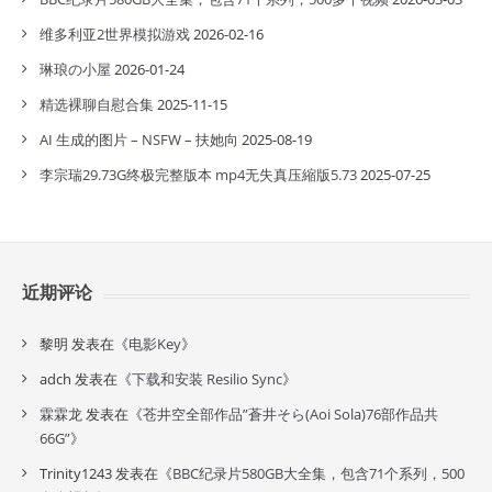
维多利亚2世界模拟游戏
2026-02-16
琳琅の小屋
2026-01-24
精选裸聊自慰合集
2025-11-15
AI 生成的图片 – NSFW – 扶她向
2025-08-19
李宗瑞29.73G终极完整版本 mp4无失真压縮版5.73
2025-07-25
近期评论
黎明
发表在《
电影Key
》
adch
发表在《
下载和安装 Resilio Sync
》
霖霖龙
发表在《
苍井空全部作品”蒼井そら(Aoi Sola)76部作品共
66G”
》
Trinity1243
发表在《
BBC纪录片580GB大全集，包含71个系列，500