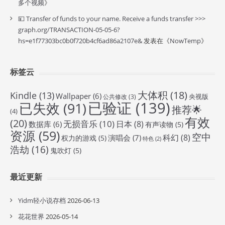
多个视频
》
💴 Transfer of funds to your name. Receive a funds transfer >>>
graph.org/TRANSACTION-05-05-6?
hs=e1f77303bc0b0f720b4cf6ad86a2107e&
发表在《
NowTemp
》
标签云
大体积
(18)
Kindle
(13)
Wallpaper
(6)
央视版
公共修改
(3)
已验证
(139)
已失效
(91)
推荐🌟
(4)
有效
(20)
无损音乐
(10)
日本
(8)
数据库
(6)
有声读物
(5)
资源
(59)
空中
科幻
(8)
演唱会
(7)
权力的游戏
(5)
特色
(2)
浩劫
(16)
鬼吹灯
(5)
最近更新
Yidm轻小说存档
2026-06-13
花花世界
2026-05-14