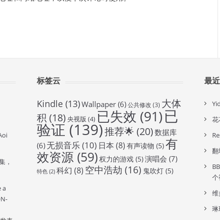
标签云
最
大体
Kindle
(13)
Wallpaper
(6)
Y
公共修改
(3)
已
已失效
(91)
积
(18)
央视版
(4)
花
验证
(139)
推荐🌟
(20)
数据库
oi
R
有
无损音乐
(10)
日本
(8)
(6)
有声读物
(5)
翻
效资源
(59)
演唱会
(7)
权力的游戏
(5)
全集，
B
空中浩劫
(16)
科幻
(8)
鬼吹灯
(5)
特色
(2)
个
e a
维
ON-
琳