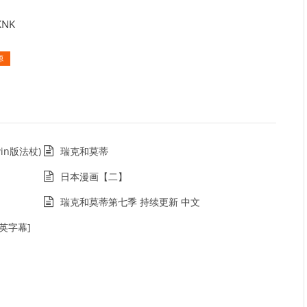
KNK
源
win版法杖)
瑞克和莫蒂
日本漫画【二】
瑞克和莫蒂第七季 持续更新 中文
中英字幕]