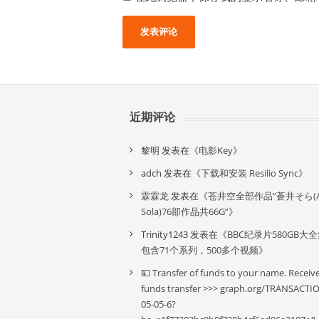
近期评论
黎明
发表在《
电影Key
》
adch
发表在《
下载和安装 Resilio Sync
》
霖霖龙
发表在《
苍井空全部作品”蒼井そら(A
Sola)76部作品共66G”
》
Trinity1243
发表在《
BBC纪录片580GB大
包含71个系列，500多个视频
》
💴 Transfer of funds to your name. Receiv
funds transfer >>> graph.org/TRANSACTI
05-05-6?