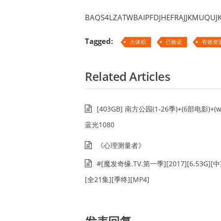
BAQS4LZATWBAIPFDJHEFRAJJKMUQUJ
Tagged:
大体积
已验证
有效资
Related Articles
[403GB] 南方公园(1-26季)+(6部电影)+(
蓝光1080
《心理测量者》
#[魔发奇缘.TV.第一季][2017][6.53G][
[全21集][季终][MP4]