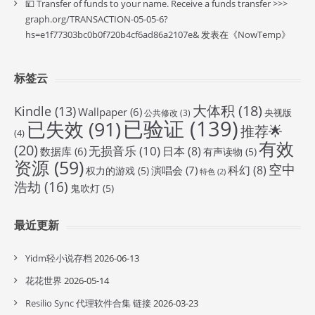
💴 Transfer of funds to your name. Receive a funds transfer >>>
graph.org/TRANSACTION-05-05-6?
hs=e1f77303bc0b0f720b4cf6ad86a2107e&
发表在《
NowTemp
》
标签云
大体积
(18)
Kindle
(13)
Wallpaper
(6)
央视版
公共修改
(3)
已验证
(139)
已失效
(91)
推荐🌟
(4)
有效
(20)
无损音乐
(10)
日本
(8)
数据库
(6)
有声读物
(5)
资源
(59)
空中
科幻
(8)
演唱会
(7)
权力的游戏
(5)
特色
(2)
浩劫
(16)
鬼吹灯
(5)
最近更新
Yidm轻小说存档
2026-06-13
花花世界
2026-05-14
Resilio Sync 代理软件合集 链接
2026-03-23