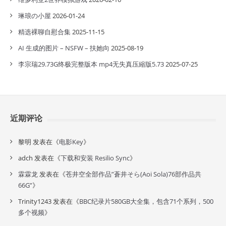
琳琅の小屋
2026-01-24
精选裸聊自慰合集
2025-11-15
AI 生成的图片 – NSFW – 扶她向
2025-08-19
李宗瑞29.73G终极完整版本 mp4无失真压縮版5.73
2025-07-25
近期评论
黎明
发表在《
电影Key
》
adch
发表在《
下载和安装 Resilio Sync
》
霖霖龙
发表在《
苍井空全部作品”蒼井そら(Aoi Sola)76部作品共
66G”
》
Trinity1243
发表在《
BBC纪录片580GB大全集，包含71个系列，500
多个视频
》