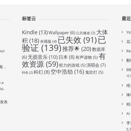
标签云
最
大体
Kindle
(13)
Wallpaper
(6)
Y
公共修改
(3)
已
已失效
(91)
积
(18)
央视版
(4)
花
验证
(139)
推荐🌟
(20)
数据库
oi
R
有
无损音乐
(10)
日本
(8)
(6)
有声读物
(5)
翻
效资源
(59)
演唱会
(7)
权力的游戏
(5)
全集，
B
空中浩劫
(16)
科幻
(8)
鬼吹灯
(5)
特色
(2)
个
e a
维
ON-
琳
发表
精
A
李
5.