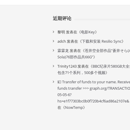
近期评论
黎明
发表在《
电影Key
》
adch
发表在《
下载和安装 Resilio Sync
》
霖霖龙
发表在《
苍井空全部作品”蒼井そら(A
Sola)76部作品共66G”
》
Trinity1243
发表在《
BBC纪录片580GB大
包含71个系列，500多个视频
》
💴 Transfer of funds to your name. Receiv
funds transfer >>> graph.org/TRANSACTI
05-05-6?
hs=e1f77303bc0b0f720b4cf6ad86a2107e&
在《
NowTemp
》