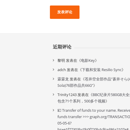
近期评论
黎明
发表在《
电影Key
》
adch
发表在《
下载和安装 Resilio Sync
》
霖霖龙
发表在《
苍井空全部作品”蒼井そら(A
Sola)76部作品共66G”
》
Trinity1243
发表在《
BBC纪录片580GB大
包含71个系列，500多个视频
》
💴 Transfer of funds to your name. Receiv
funds transfer >>> graph.org/TRANSACTI
05-05-6?
hs=e1f77303bc0b0f720b4cf6ad86a2107e&