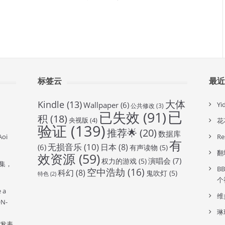
标签云
最
大体
Kindle
(13)
Wallpaper
(6)
Y
公共修改
(3)
已
已失效
(91)
积
(18)
央视版
(4)
花
验证
(139)
推荐🌟
(20)
数据库
oi
R
有
无损音乐
(10)
日本
(8)
(6)
有声读物
(5)
翻
效资源
(59)
演唱会
(7)
权力的游戏
(5)
全集，
B
空中浩劫
(16)
科幻
(8)
鬼吹灯
(5)
特色
(2)
个
e a
维
ON-
琳
发表